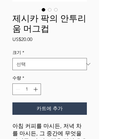
제시카 팍의 안투리
움 머그컵
가
US$20.00
격
크기
*
수량
*
카트에 추가
아침 커피를 마시든, 저녁 차
를 마시든, 그 중간에 무엇을 