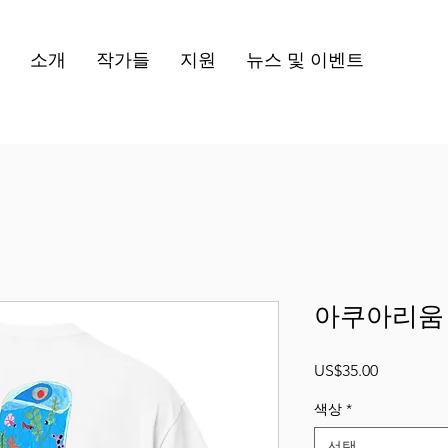
소개
작가들
지원
뉴스 및 이벤트
아쿠아리움 
가
US$35.00
격
색상
*
선택