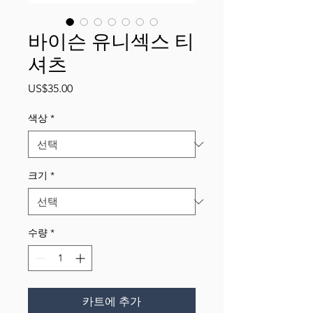
바이슨 유니섹스 티
셔츠
가
US$35.00
격
색상
*
크기
*
수량
*
카트에 추가