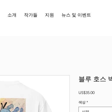
소개
작가들
지원
뉴스 및 이벤트
블루 호스 
가
US$35.00
격
색상
*
선택