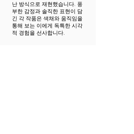
난 방식으로 재현했습니다. 풍
부한 감정과 솔직한 표현이 담
긴 각 작품은 색채와 움직임을 
통해 보는 이에게 독특한 시각
 • 권순필 작가의 캔버스에 아
크릴 물감으로 그린 원작을 복
 • 두께 1.25인치(3.18cm) 폴리
 • 캔버스 원단 무게: 10.15 +/- 
0.74 oz./yd.² (344 g/m² +/- 25 