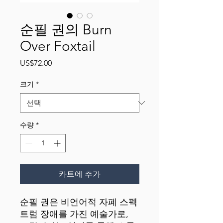
순필 권의 Burn
Over Foxtail
가
US$72.00
격
크기
*
수량
*
카트에 추가
순필 권은 비언어적 자폐 스펙
트럼 장애를 가진 예술가로, 