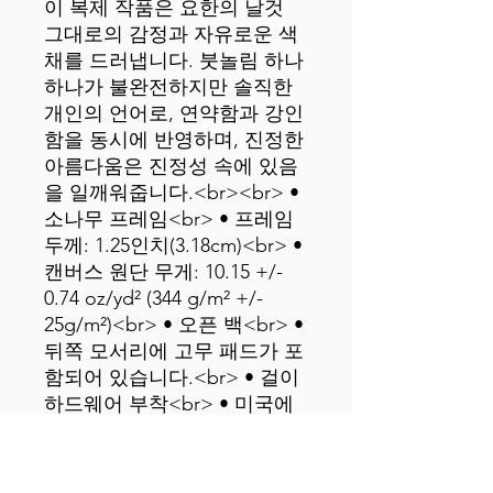
이 복제 작품은 요한의 날것 
그대로의 감정과 자유로운 색
채를 드러냅니다. 붓놀림 하나
하나가 불완전하지만 솔직한 
개인의 언어로, 연약함과 강인
함을 동시에 반영하며, 진정한 
아름다움은 진정성 속에 있음
을 일깨워줍니다.<br><br> • 
소나무 프레임<br> • 프레임 
두께: 1.25인치(3.18cm)<br> • 
캔버스 원단 무게: 10.15 +/- 
0.74 oz/yd² (344 g/m² +/- 
25g/m²)<br> • 오픈 백<br> • 
뒤쪽 모서리에 고무 패드가 포
함되어 있습니다.<br> • 걸이 
하드웨어 부착<br> • 미국에
서 공급되는 빈 제품<br>
<br> 면책 조항:<br> - 갈색과 
검은색 액자가 있는 캔버스는 