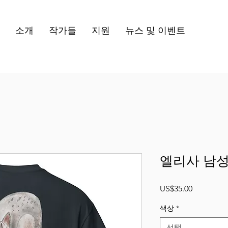
소개
작가들
지원
뉴스 및 이벤트
엘리사 남성
가
US$35.00
격
색상
*
선택