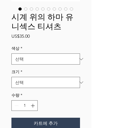
시계 위의 하마 유
니섹스 티셔츠
가
US$35.00
격
색상
*
크기
*
수량
*
카트에 추가