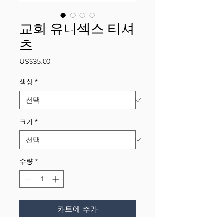
교회 유니섹스 티셔
츠
가
US$35.00
격
색상
*
크기
*
수량
*
카트에 추가