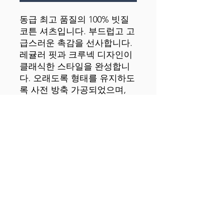
동급 최고 품질의 100% 빗질 
코튼 셔츠입니다. 부드럽고 고
급스러운 촉감을 선사합니다. 
레귤러 핏과 크루넥 디자인이 
클래식한 스타일을 완성합니
다. 오래도록 형태를 유지하도
록 사전 방축 가공되었으며, 
두꺼운 원사를 사용하여 내구
성이 뛰어납니다. 원하는 디자
인으로 맞춤 제작하고 안쪽 라
벨에 브랜드 로고를 새겨보세
요. 100% 빗질 코튼 소재. 원단 
중량: 5.3oz/yd² (150.25g/m²). 
원사 직경: 28개 싱글. 사전 방
축 가공. 레귤러 핏. 크루넥. 옆
선 봉제. 소매와 밑단에 이중 
바늘 탑스티치. 리브 칼라. 어