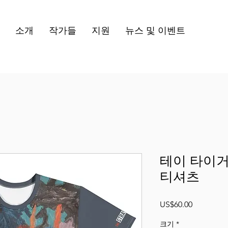
소개
작가들
지원
뉴스 및 이벤트
테이 타이거
티셔츠
가
US$60.00
격
크기
*