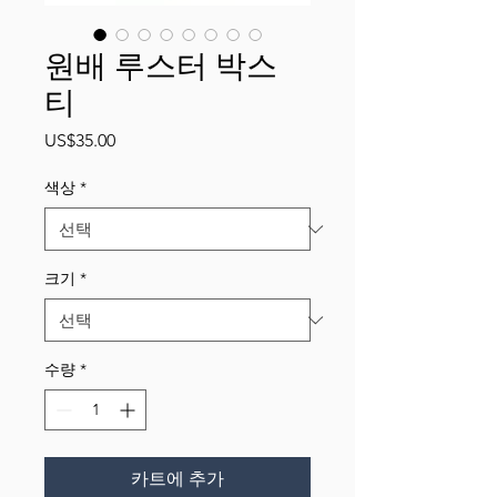
원배 루스터 박스
티
가
US$35.00
격
색상
*
크기
*
수량
*
카트에 추가