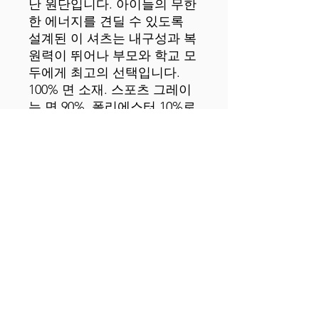
난 원단입니다. 아이들의 무한
한 에너지를 견딜 수 있도록 
설계된 이 셔츠는 내구성과 복
원력이 뛰어나 부모와 학교 모
두에게 최고의 선택입니다. 
100% 면 소재. 스포츠 그레이
는 면 90%, 폴리에스터 10%로 
제작되었습니다. 원단 무게: 
5.3oz/yd² (180g/m²). 사전 수
축 처리된 원단. 클래식 핏. 목
과 어깨 부분은 테이프 처리. 
뜯을 수 있는 태그. OEKO-
TEX 인증 저영향 염료 사용. 
도미니카 공화국, 온두라스, 
아이티, 니카라과 또는 엘살바
도르에서 공급받은 무광 제품
입니다. 면책 조항: 원단 특성
상 흰색은 밝은 흰색이 아닌 
미색으로 보일 수 있습니다. 